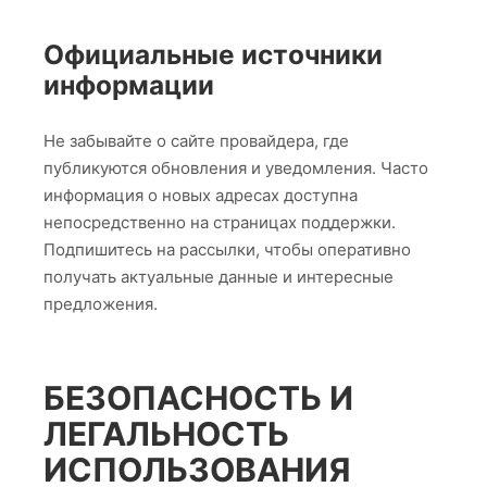
Официальные источники
информации
Не забывайте о сайтe провайдера, где
публикуются обновления и уведомления. Часто
информация о новых адресах доступна
непосредственно на страницах поддержки.
Подпишитесь на рассылки, чтобы оперативно
получать актуальные данные и интересные
предложения.
БЕЗОПАСНОСТЬ И
ЛЕГАЛЬНОСТЬ
ИСПОЛЬЗОВАНИЯ