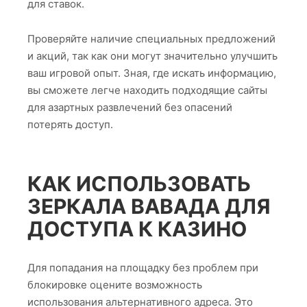
для ставок.
Проверяйте наличие специальных предложений
и акций, так как они могут значительно улучшить
ваш игровой опыт. Зная, где искать информацию,
вы сможете легче находить подходящие сайты
для азартных развлечений без опасений
потерять доступ.
КАК ИСПОЛЬЗОВАТЬ
ЗЕРКАЛА ВАВАДА ДЛЯ
ДОСТУПА К КАЗИНО
Для попадания на площадку без проблем при
блокировке оцените возможность
использования альтернативного адреса. Это