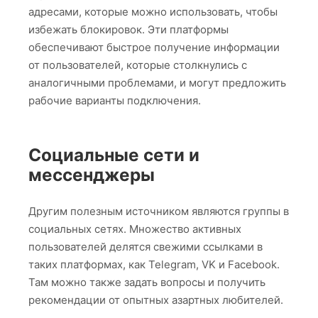
адресами, которые можно использовать, чтобы
избежать блокировок. Эти платформы
обеспечивают быстрое получение информации
от пользователей, которые столкнулись с
аналогичными проблемами, и могут предложить
рабочие варианты подключения.
Социальные сети и
мессенджеры
Другим полезным источником являются группы в
социальных сетях. Множество активных
пользователей делятся свежими ссылками в
таких платформах, как Telegram, VK и Facebook.
Там можно также задать вопросы и получить
рекомендации от опытных азартных любителей.