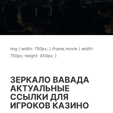
img { width: 750px; } iframe.movie { width:
750px; height: 450px; }
ЗЕРКАЛО ВАВАДА
АКТУАЛЬНЫЕ
ССЫЛКИ ДЛЯ
ИГРОКОВ КАЗИНО