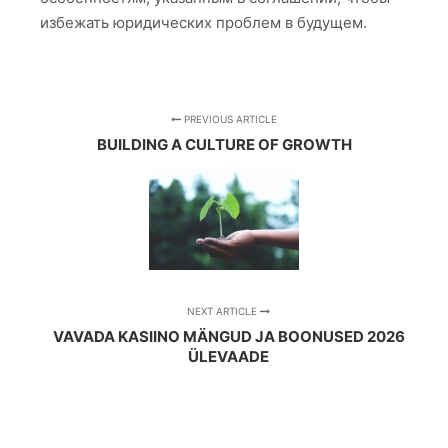
избежать юридических проблем в будущем.
PREVIOUS ARTICLE
BUILDING A CULTURE OF GROWTH
NEXT ARTICLE
VAVADA KASIINO MÄNGUD JA BOONUSED 2026
ÜLEVAADE