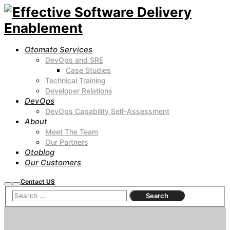
Otomato Services
DevOps and SRE
Case Studies
Technical Training
Developer Relations
DevOps
DevOps Capability Self-Assessment
About
Meet The Team
Our Partners
Otoblog
Our Customers
Contact US
Search
Main
menu