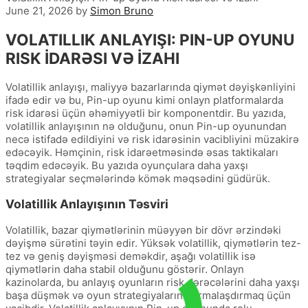
June 21, 2026
by
Simon Bruno
VOLATILLIK ANLAYIŞI: PIN-UP OYUNU
RISK İDARƏSI VƏ İZAHI
Volatillik anlayışı, maliyyə bazarlarında qiymət dəyişkənliyini
ifadə edir və bu, Pin-up oyunu kimi onlayn platformalarda
risk idarəsi üçün əhəmiyyətli bir komponentdir. Bu yazıda,
volatillik anlayışının nə olduğunu, onun Pin-up oyunundan
necə istifadə edildiyini və risk idarəsinin vacibliyini müzakirə
edəcəyik. Həmçinin, risk idarəetməsində əsas taktikaları
təqdim edəcəyik. Bu yazıda oyunçulara daha yaxşı
strategiyalar seçmələrində kömək məqsədini güdürük.
Volatillik Anlayışının Təsviri
Volatillik, bazar qiymətlərinin müəyyən bir dövr ərzindəki
dəyişmə sürətini təyin edir. Yüksək volatillik, qiymətlərin tez-
tez və geniş dəyişməsi deməkdir, aşağı volatillik isə
qiymətlərin daha stabil olduğunu göstərir. Onlayn
kazinolarda, bu anlayış oyunların risk dərəcələrini daha yaxşı
başa düşmək və oyun strategiyalarını formalaşdırmaq üçün