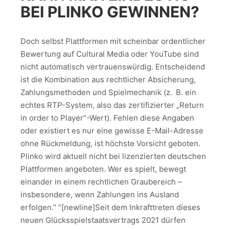
BEI PLINKO GEWINNEN?
Doch selbst Plattformen mit scheinbar ordentlicher
Bewertung auf Cultural Media oder YouTube sind
nicht automatisch vertrauenswürdig. Entscheidend
ist die Kombination aus rechtlicher Absicherung,
Zahlungsmethoden und Spielmechanik (z. B. ein
echtes RTP-System, also das zertifizierter „Return
in order to Player“-Wert). Fehlen diese Angaben
oder existiert es nur eine gewisse E-Mail-Adresse
ohne Rückmeldung, ist höchste Vorsicht geboten.
Plinko wird aktuell nicht bei lizenzierten deutschen
Plattformen angeboten. Wer es spielt, bewegt
einander in einem rechtlichen Graubereich –
insbesondere, wenn Zahlungen ins Ausland
erfolgen.” “[newline]Seit dem Inkrafttreten dieses
neuen Glücksspielstaatsvertrags 2021 dürfen