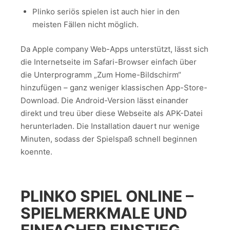
Plinko seriös spielen ist auch hier in den
meisten Fällen nicht möglich.
Da Apple company Web-Apps unterstützt, lässt sich
die Internetseite im Safari-Browser einfach über
die Unterprogramm „Zum Home-Bildschirm“
hinzufügen – ganz weniger klassischen App-Store-
Download. Die Android-Version lässt einander
direkt und treu über diese Webseite als APK-Datei
herunterladen. Die Installation dauert nur wenige
Minuten, sodass der Spielspaß schnell beginnen
koennte.
PLINKO SPIEL ONLINE –
SPIELMERKMALE UND