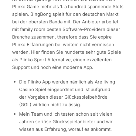
Plinko Game mehr als 1. a hundred spannende Slots
spielen. BingBong spielt für den deutschen Markt
bei der obersten Banda mit. Der Anbieter arbeitet
mit family room besten Software-Providern dieser
Branche zusammen, therefore dass Sie expire
Plinko Erfahrungen bei weitem nicht vermissen
werden. Hier finden Sie hunderte sehr gute Spiele
als Plinko Sport Alternative, einen exzellenten
Support und noch eine moderne App.
Die Plinko App werden nämlich als Are living
Casino Spiel eingeordnet und ist aufgrund
der Vorgaben dieser Glücksspielbehörde
(GGL) wirklich nicht zulässig.
Mein Team und ich testen schon seit vielen
Jahren seriöse Glücksspielanbieter und wir
wissen aus Erfahrung, worauf es ankommt.