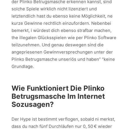
der Plinko Betrugsmasche erkennen kannst, sind
solche Spiele wirklich nicht lizenziert und
letztendlich hast du ebenso keine Möglichkeit, ne
kurze Gewinne rechtlich einzufordern. Nebenbei
bemerkt, i würdest dich ebenso strafbar machen,
the illegalen Glücksspielen wie per Plinko Software
teilzunehmen. Und genau deswegen sind die
angepriesenen Gewinnversprechungen unter der
Plinko Betrugsmasche unseriös und haben” “keine
Grundlage.
Wie Funktioniert Die Plinko
Betrugsmasche Im Internet
Sozusagen?
Der Hype ist bestimmt verflogen, sobald ni merkst,
dass du nach fünf Durchläufen nur 0, 50 € wieder