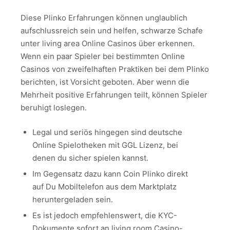
Diese Plinko Erfahrungen können unglaublich
aufschlussreich sein und helfen, schwarze Schafe
unter living area Online Casinos über erkennen.
Wenn ein paar Spieler bei bestimmten Online
Casinos von zweifelhaften Praktiken bei dem Plinko
berichten, ist Vorsicht geboten. Aber wenn die
Mehrheit positive Erfahrungen teilt, können Spieler
beruhigt loslegen.
Legal und seriös hingegen sind deutsche
Online Spielotheken mit GGL Lizenz, bei
denen du sicher spielen kannst.
Im Gegensatz dazu kann Coin Plinko direkt
auf Du Mobiltelefon aus dem Marktplatz
heruntergeladen sein.
Es ist jedoch empfehlenswert, die KYC-
Dokumente sofort an living room Casino-