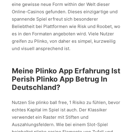
eine gewisse neue Form within der Welt dieser
Online-Casinos gefunden. Dieses einzigartige und
spannende Spiel erfreut sich besonderer
Beliebtheit bei Plattformen wie Risk und Roobet, wo
es in den Formaten angeboten wird. Viele Nutzer
greifen zu Plinko, von daher es simpel, kurzweilig
und visuell ansprechend ist.
Meine Plinko App Erfahrung Ist
Perish Plinko App Betrug In
Deutschland?
Nutzen Sie plinko ball free, 1 Risiko zu fühlen, bevor
echtes Kapital im Spiel ist auch. Der Klassiker
verwendet ein Raster mit Stiften und
Auszahlungsfeldern. Wie bei einem Slot-Spiel
beinhaltet plinko casino Elemente von Zufall und