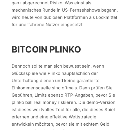
ganz abgerechnet Risiko. Was einst als
mechanisches Runde in US-Fernsehshows begann,
wird heute von dubiosen Plattformen als Lockmittel
für unerfahrene Nutzer eingesetzt.
BITCOIN PLINKO
Dennoch sollte man sich bewusst sein, wenn
Glücksspiele wie Plinko hauptsächlich der
Unterhaltung dienen und keine garantierte
Einkommensquelle sind oftmals. Dann prüfen Sie
Gebühren, Limits ebenso RTP-Angaben, bevor Sie
plinko ball real money riskieren. Die demo-Version
ist dieses wertvolles Tool für alle, die dieses Spiel
erlernen und eine effektive Wettstrategie
entwickeln möchten, bevor sie mit echtem Geld