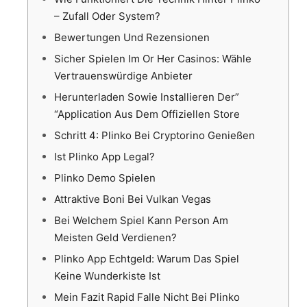
– Zufall Oder System?
Bewertungen Und Rezensionen
Sicher Spielen Im Or Her Casinos: Wähle
Vertrauenswürdige Anbieter
Herunterladen Sowie Installieren Der”
“Application Aus Dem Offiziellen Store
Schritt 4: Plinko Bei Cryptorino Genießen
Ist Plinko App Legal?
Plinko Demo Spielen
Attraktive Boni Bei Vulkan Vegas
Bei Welchem Spiel Kann Person Am
Meisten Geld Verdienen?
Plinko App Echtgeld: Warum Das Spiel
Keine Wunderkiste Ist
Mein Fazit Rapid Falle Nicht Bei Plinko