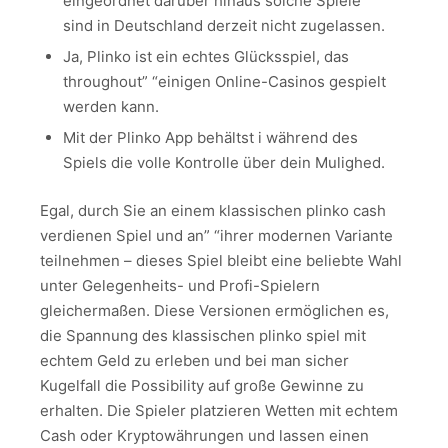
eingeordnet darüber hinaus solche Spiele
sind in Deutschland derzeit nicht zugelassen.
Ja, Plinko ist ein echtes Glücksspiel, das
throughout” “einigen Online-Casinos gespielt
werden kann.
Mit der Plinko App behältst i während des
Spiels die volle Kontrolle über dein Mulighed.
Egal, durch Sie an einem klassischen plinko cash
verdienen Spiel und an” “ihrer modernen Variante
teilnehmen – dieses Spiel bleibt eine beliebte Wahl
unter Gelegenheits- und Profi-Spielern
gleichermaßen. Diese Versionen ermöglichen es,
die Spannung des klassischen plinko spiel mit
echtem Geld zu erleben und bei man sicher
Kugelfall die Possibility auf große Gewinne zu
erhalten. Die Spieler platzieren Wetten mit echtem
Cash oder Kryptowährungen und lassen einen