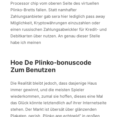
Processor chip vom oberen Seite des virtuellen
Plinko-Bretts fallen. Statt namhafter
Zahlungsanbieter gab sera hier lediglich pass away
Möglichkeit, Kryptowährungen einzuzahlen oder
einen russischen Zahlungsabwickler für Kredit- und
Debitkarten über nutzen. An genau dieser Stelle
habe ich meinen
Hoe De Plinko-bonuscode
Zum Benutzen
Die Realität bleibt jedoch, dass dasjenige Haus
immer gewinnt, und die meisten Spieler
wiederkommen, zumal sie hoffen, dieses eine Mal
das Glück könnte letztendlich auf ihrer Internetseite
stehen. Der Markt ist übersät über glänzenden
Plakaten, perish „Plinko app echtgeld“ in großen