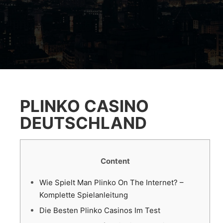
PLINKO CASINO
DEUTSCHLAND
Content
Wie Spielt Man Plinko On The Internet? –
Komplette Spielanleitung
Die Besten Plinko Casinos Im Test