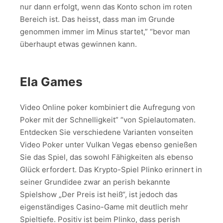
nur dann erfolgt, wenn das Konto schon im roten
Bereich ist. Das heisst, dass man im Grunde
genommen immer im Minus startet,” “bevor man
überhaupt etwas gewinnen kann.
Ela Games
Video Online poker kombiniert die Aufregung von
Poker mit der Schnelligkeit” “von Spielautomaten.
Entdecken Sie verschiedene Varianten vonseiten
Video Poker unter Vulkan Vegas ebenso genießen
Sie das Spiel, das sowohl Fähigkeiten als ebenso
Glück erfordert. Das Krypto-Spiel Plinko erinnert in
seiner Grundidee zwar an perish bekannte
Spielshow „Der Preis ist heiß“, ist jedoch das
eigenständiges Casino-Game mit deutlich mehr
Spieltiefe. Positiv ist beim Plinko, dass perish