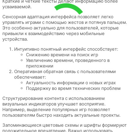
Краткие и четкие тексты делают информацию более
усваиваемой.
Сенсорная адаптация интерфейса позволяет легко
управлять играми с помощью жестов и потянув пальцем.
Это особенно актуально для пользователей, которые
привыкли к взаимодействию через мобильные
устройства.
Интуитивно понятный интерфейс способствует:
Снижению времени на поиск игр
Увеличению времени, проведенного в
приложении
Оперативная обратная связь с пользователями
обеспечивает:
Актуальность информации о новых играх
Поддержку во время технических проблем
Структурирование контента с использованием
визуальных индикаторов улучшает восприятие.
Например, выделение популярных игр позволяет
пользователям быстро находить актуальные проекты.
Запоминающиеся цветовые схемы и шрифты формируют
положительное впечатление. Важно использовать