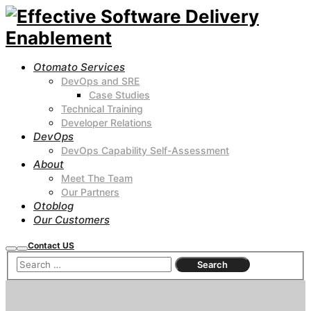
Otomato Services
DevOps and SRE
Case Studies
Technical Training
Developer Relations
DevOps
DevOps Capability Self-Assessment
About
Meet The Team
Our Partners
Otoblog
Our Customers
Contact US
Search
Main
menu