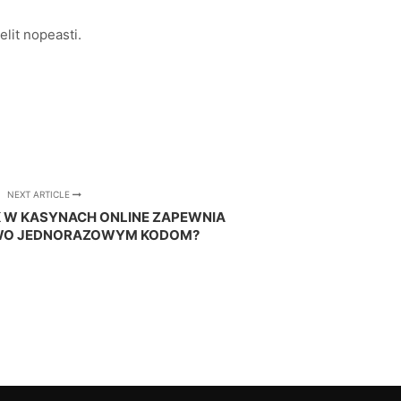
lit nopeasti.
NEXT ARTICLE
K W KASYNACH ONLINE ZAPEWNIA
WO JEDNORAZOWYM KODOM?