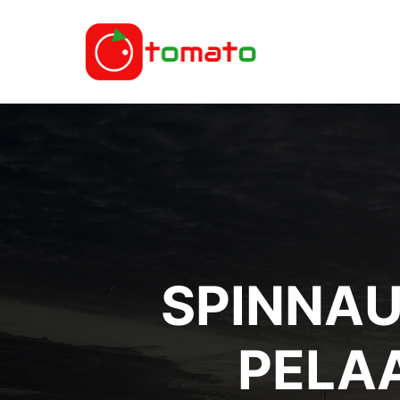
SPINNAU
PELA