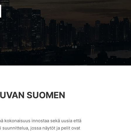
I
TTUVAN SUOMEN
mä kokonaisuus innostaa sekä uusia että
suunnittelua, jossa näytöt ja pelit ovat