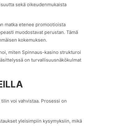
ullisuutta sekä oikeudenmukaista
jan matka etenee promootioista
nopeasti muodostavat perustan. Tämä
simmäisen kokemuksen.
nnoi, miten Spinnaus-kasino strukturoi
käsittelyssä on turvallisuusnäkökulmat
EILLA
tilin voi vahvistaa. Prosessi on
staukset yleisimpiin kysymyksiin, mikä