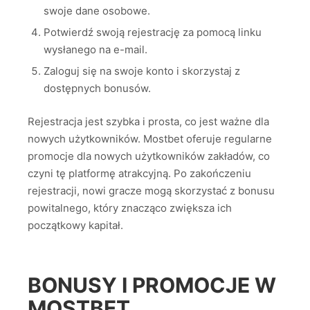
swoje dane osobowe.
Potwierdź swoją rejestrację za pomocą linku
wysłanego na e-mail.
Zaloguj się na swoje konto i skorzystaj z
dostępnych bonusów.
Rejestracja jest szybka i prosta, co jest ważne dla
nowych użytkowników. Mostbet oferuje regularne
promocje dla nowych użytkowników zakładów, co
czyni tę platformę atrakcyjną. Po zakończeniu
rejestracji, nowi gracze mogą skorzystać z bonusu
powitalnego, który znacząco zwiększa ich
początkowy kapitał.
BONUSY I PROMOCJE W
MOSTBET