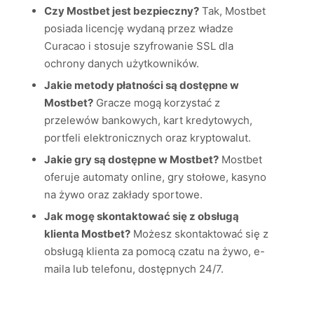
Czy Mostbet jest bezpieczny?
Tak, Mostbet
posiada licencję wydaną przez władze
Curacao i stosuje szyfrowanie SSL dla
ochrony danych użytkowników.
Jakie metody płatności są dostępne w
Mostbet?
Gracze mogą korzystać z
przelewów bankowych, kart kredytowych,
portfeli elektronicznych oraz kryptowalut.
Jakie gry są dostępne w Mostbet?
Mostbet
oferuje automaty online, gry stołowe, kasyno
na żywo oraz zakłady sportowe.
Jak mogę skontaktować się z obsługą
klienta Mostbet?
Możesz skontaktować się z
obsługą klienta za pomocą czatu na żywo, e-
maila lub telefonu, dostępnych 24/7.