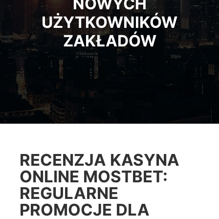
NOWYCH
UŻYTKOWNIKÓW
ZAKŁADÓW
RECENZJA KASYNA
ONLINE MOSTBET:
REGULARNE
PROMOCJE DLA