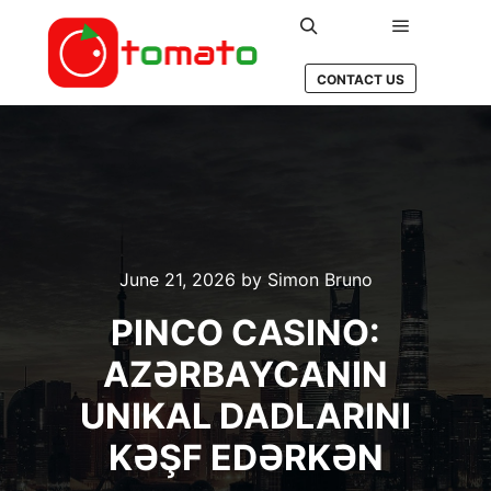
Main men
Search
CONTACT US
June 21, 2026
by
Simon Bruno
PINCO CASINO:
AZƏRBAYCANIN
UNIKAL DADLARINI
KƏŞF EDƏRKƏN