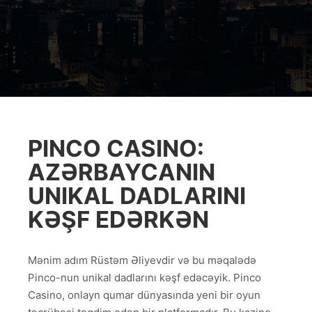
PINCO CASINO:
AZƏRBAYCANIN
UNIKAL DADLARINI
KƏŞF EDƏRKƏN
Mənim adım Rüstəm Əliyevdir və bu məqalədə
Pinco-nun unikal dadlarını kəşf edəcəyik. Pinco
Casino, onlayn qumar dünyasında yeni bir oyun