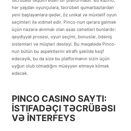
təcrübəsi təqdim edən bir platformadır. Bu kazino,
hər yaşdan oyunçulara, təcrübəli qumarbazlardan
yeni başlayanlara qədər, öz unikal və müxtəlif oyun
seçimləri ilə xidmət edir. Pinco-nun qərara gəlmək
üçün nəzərə alınmalı olan əsas cəhətləri bunlardır:
qeydiyyat prosesi, oyun seçimi, bonuslar, ödəniş
sistemləri və müştəri dəstəyi. Bu məqalədə Pinco-
nun bütün bu aspektlərini ətraflı şəkildə kəşf
edəcəyik, bu da sizə bu platformanın sizin üçün
uyğun olub olmadığını müəyyən etməyə kömək
edəcək.
PINCO CASINO SAYTI:
İSTIFADƏÇI TƏCRÜBƏSI
VƏ İNTERFEYS