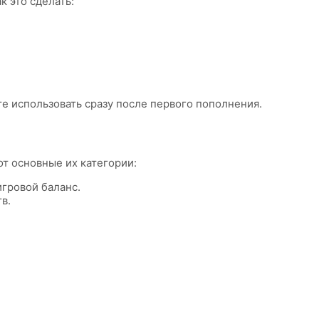
к это сделать:
те использовать сразу после первого пополнения.
т основные их категории:
гровой баланс.
в.