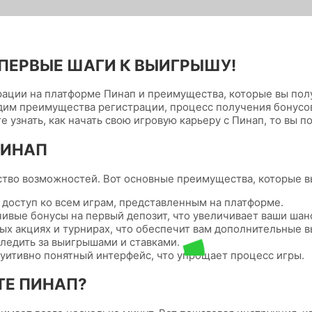
 ПЕРВЫЕ ШАГИ К ВЫИГРЫШУ!
ации на платформе Пинап и преимущества, которые вы полу
удим преимущества регистрации, процесс получения бонусов
 узнать, как начать свою игровую карьеру с Пинап, то вы п
ПИНАП
ство возможностей. Вот основные преимущества, которые в
доступ ко всем играм, представленным на платформе.
ивые бонусы на первый депозит, что увеличивает ваши шан
ых акциях и турнирах, что обеспечит вам дополнительные 
следить за выигрышами и ставками.
уитивно понятный интерфейс, что упрощает процесс игры.
ТЕ ПИНАП?