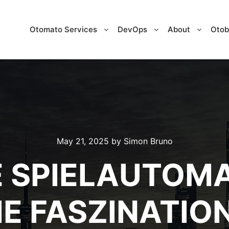
Otomato Services
DevOps
About
Otob
May 21, 2025
by
Simon Bruno
E SPIELAUTOMA
IE FASZINATIO