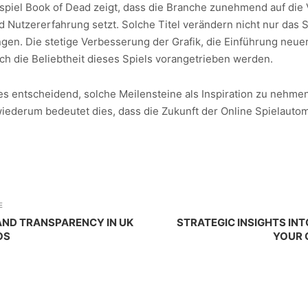
sspiel Book of Dead zeigt, dass die Branche zunehmend auf die
d Nutzererfahrung setzt. Solche Titel verändern nicht nur das 
en. Die stetige Verbesserung der Grafik, die Einführung neue
ch die Beliebtheit dieses Spiels vorangetrieben werden.
t es entscheidend, solche Meilensteine als Inspiration zu nehm
r wiederum bedeutet dies, dass die Zukunft der Online Spielau
E
 AND TRANSPARENCY IN UK
STRATEGIC INSIGHTS INT
OS
YOUR 