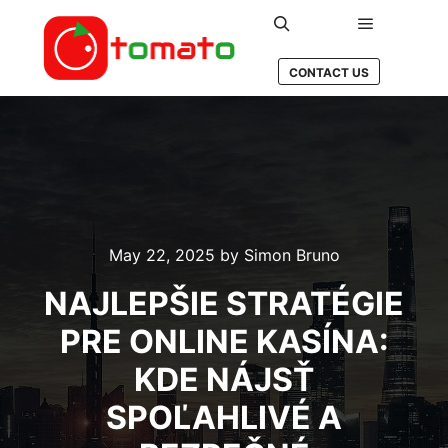
Main men
Search
CONTACT US
May 22, 2025
by
Simon Bruno
NAJLEPŠIE STRATÉGIE
PRE ONLINE KASÍNA:
KDE NÁJSŤ
SPOĽAHLIVÉ A