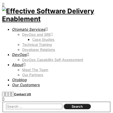
Otomato Services
DevOps and SRE
Case Studies
Technical Training
Developer Relations
DevOps
DevOps Capability Self-Assessment
About
Meet The Team
Our Partners
Otoblog
Our Customers
Search
Main
Contact US
menu