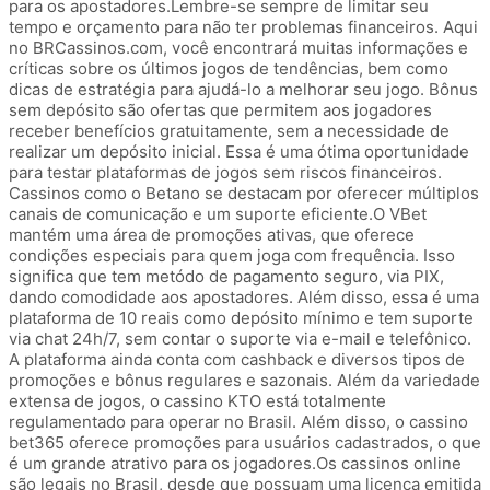
para os apostadores.Lembre-se sempre de limitar seu
tempo e orçamento para não ter problemas financeiros. Aqui
no BRCassinos.com, você encontrará muitas informações e
críticas sobre os últimos jogos de tendências, bem como
dicas de estratégia para ajudá-lo a melhorar seu jogo. Bônus
sem depósito são ofertas que permitem aos jogadores
receber benefícios gratuitamente, sem a necessidade de
realizar um depósito inicial. Essa é uma ótima oportunidade
para testar plataformas de jogos sem riscos financeiros.
Cassinos como o Betano se destacam por oferecer múltiplos
canais de comunicação e um suporte eficiente.O VBet
mantém uma área de promoções ativas, que oferece
condições especiais para quem joga com frequência. Isso
significa que tem metódo de pagamento seguro, via PIX,
dando comodidade aos apostadores. Além disso, essa é uma
plataforma de 10 reais como depósito mínimo e tem suporte
via chat 24h/7, sem contar o suporte via e-mail e telefônico.
A plataforma ainda conta com cashback e diversos tipos de
promoções e bônus regulares e sazonais. Além da variedade
extensa de jogos, o cassino KTO está totalmente
regulamentado para operar no Brasil. Além disso, o cassino
bet365 oferece promoções para usuários cadastrados, o que
é um grande atrativo para os jogadores.Os cassinos online
são legais no Brasil, desde que possuam uma licença emitida