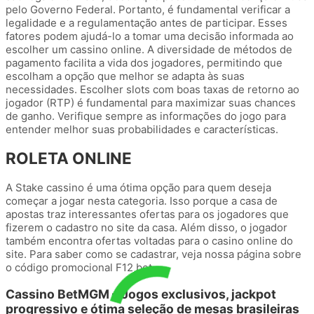
pelo Governo Federal. Portanto, é fundamental verificar a
legalidade e a regulamentação antes de participar. Esses
fatores podem ajudá-lo a tomar uma decisão informada ao
escolher um cassino online. A diversidade de métodos de
pagamento facilita a vida dos jogadores, permitindo que
escolham a opção que melhor se adapta às suas
necessidades. Escolher slots com boas taxas de retorno ao
jogador (RTP) é fundamental para maximizar suas chances
de ganho. Verifique sempre as informações do jogo para
entender melhor suas probabilidades e características.
ROLETA ONLINE
A Stake cassino é uma ótima opção para quem deseja
começar a jogar nesta categoria. Isso porque a casa de
apostas traz interessantes ofertas para os jogadores que
fizerem o cadastro no site da casa. Além disso, o jogador
também encontra ofertas voltadas para o casino online do
site. Para saber como se cadastrar, veja nossa página sobre
o código promocional F12 bet.
Cassino BetMGM – Jogos exclusivos, jackpot
progressivo e ótima seleção de mesas brasileiras