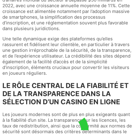
2022, avec une croissance annuelle moyenne de 11%. Cette
croissance est alimentée notamment par l’adoption massive
de smartphones, la simplification des processus
d’inscription, et une réglementation souvent plus favorable
dans plusieurs juridictions.
Une telle dynamique exige des plateformes qu’elles
rassurent et fidélisent leur clientèle, en particulier à travers
une gestion irréprochable de la sécurité, de la transparence,
et de l’expérience utilisateur. La crédibilité des sites dépend
également de la facilité d’accès et de la simplicité
d’inscription, éléments cruciaux pour convertir les visiteurs
en joueurs réguliers.
LE RÔLE CENTRAL DE LA FIABILITÉ ET
DE LA TRANSPARENCE DANS LA
SÉLECTION D’UN CASINO EN LIGNE
Les joueurs modernes sont de plus en plus exigeants quant
à la fiabilité d’un site. La transparence sur les licences, les
taux de redistribution, ainsi que la conformité aux normes de
sécurité sont désormais des critères déterminants dans le