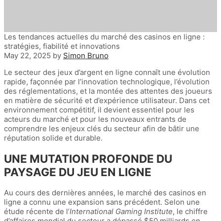
Les tendances actuelles du marché des casinos en ligne :
stratégies, fiabilité et innovations
May 22, 2025
by
Simon Bruno
Le secteur des jeux d’argent en ligne connaît une évolution
rapide, façonnée par l’innovation technologique, l’évolution
des réglementations, et la montée des attentes des joueurs
en matière de sécurité et d’expérience utilisateur. Dans cet
environnement compétitif, il devient essentiel pour les
acteurs du marché et pour les nouveaux entrants de
comprendre les enjeux clés du secteur afin de bâtir une
réputation solide et durable.
UNE MUTATION PROFONDE DU
PAYSAGE DU JEU EN LIGNE
Au cours des dernières années, le marché des casinos en
ligne a connu une expansion sans précédent. Selon une
étude récente de l’
International Gaming Institute
, le chiffre
d’affaires mondial du secteur a dépassé
$50 milliards
en