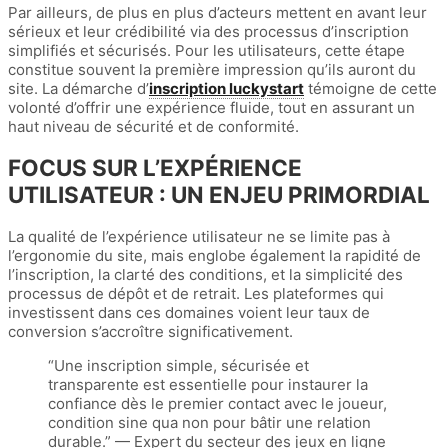
Par ailleurs, de plus en plus d’acteurs mettent en avant leur
sérieux et leur crédibilité via des processus d’inscription
simplifiés et sécurisés. Pour les utilisateurs, cette étape
constitue souvent la première impression qu’ils auront du
site. La démarche d’
inscription luckystart
témoigne de cette
volonté d’offrir une expérience fluide, tout en assurant un
haut niveau de sécurité et de conformité.
FOCUS SUR L’EXPÉRIENCE
UTILISATEUR : UN ENJEU PRIMORDIAL
La qualité de l’expérience utilisateur ne se limite pas à
l’ergonomie du site, mais englobe également la rapidité de
l’inscription, la clarté des conditions, et la simplicité des
processus de dépôt et de retrait. Les plateformes qui
investissent dans ces domaines voient leur taux de
conversion s’accroître significativement.
“Une inscription simple, sécurisée et
transparente est essentielle pour instaurer la
confiance dès le premier contact avec le joueur,
condition sine qua non pour bâtir une relation
durable.” — Expert du secteur des jeux en ligne