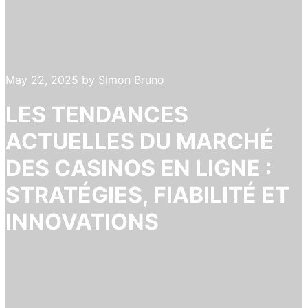
May 22, 2025
by
Simon Bruno
LES TENDANCES
ACTUELLES DU MARCHÉ
DES CASINOS EN LIGNE :
STRATÉGIES, FIABILITÉ ET
INNOVATIONS