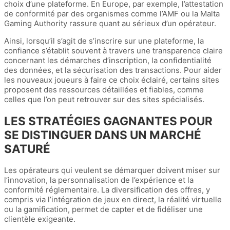
choix d’une plateforme. En Europe, par exemple, l’attestation
de conformité par des organismes comme l’AMF ou la Malta
Gaming Authority rassure quant au sérieux d’un opérateur.
Ainsi, lorsqu’il s’agit de s’inscrire sur une plateforme, la
confiance s’établit souvent à travers une transparence claire
concernant les démarches d’inscription, la confidentialité
des données, et la sécurisation des transactions. Pour aider
les nouveaux joueurs à faire ce choix éclairé, certains sites
proposent des ressources détaillées et fiables, comme
celles que l’on peut retrouver sur des sites spécialisés.
LES STRATÉGIES GAGNANTES POUR
SE DISTINGUER DANS UN MARCHÉ
SATURÉ
Les opérateurs qui veulent se démarquer doivent miser sur
l’innovation, la personnalisation de l’expérience et la
conformité réglementaire. La diversification des offres, y
compris via l’intégration de jeux en direct, la réalité virtuelle
ou la gamification, permet de capter et de fidéliser une
clientèle exigeante.