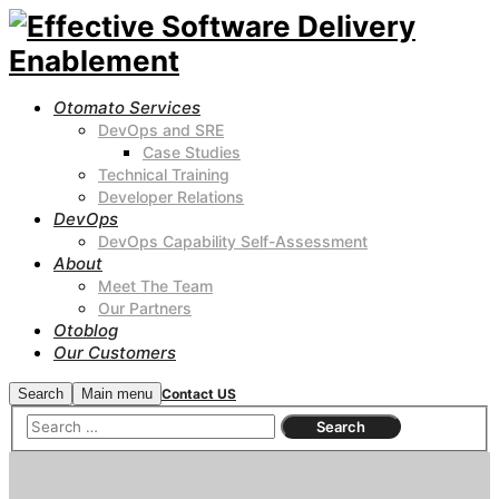
Otomato Services
DevOps and SRE
Case Studies
Technical Training
Developer Relations
DevOps
DevOps Capability Self-Assessment
About
Meet The Team
Our Partners
Otoblog
Our Customers
Search
Main menu
Contact US