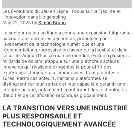
Les Évolutions du Jeu en Ligne : Focus sur la Fiabilité et
l’Innovation dans l’Io gambling
May 22, 2025
by
Simon Bruno
Le secteur du jeu en ligne a connu une expansion fulgurante
au cours des dernières décennies, propulsée par
l’avènement de la technologie numérique et une
réglementation progressive en faveur de la légalité et de la
sécurité. Aujourd’hui, ce marché mondial, évalué à plusieurs
milliards de dollars, s’appuie sur une pléthore d’acteurs
innovants qui rivalisent d’ingéniosité pour offrir des
expériences toujours plus immersives, transparentes et
sûres. Parmi ces acteurs, certains plateformes se
distinguent par leur sérieux et leur capacité à garantir une
intégrité accrue, notamment en intégrant des technologies
d’audit et de certification reconnues globalement.
LA TRANSITION VERS UNE INDUSTRIE
PLUS RESPONSABLE ET
TECHNOLOGIQUEMENT AVANCÉE