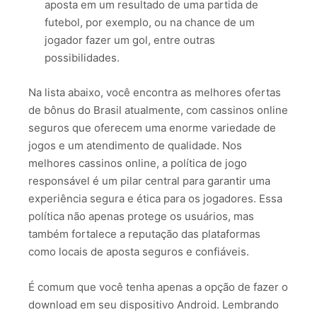
aposta em um resultado de uma partida de
futebol, por exemplo, ou na chance de um
jogador fazer um gol, entre outras
possibilidades.
Na lista abaixo, você encontra as melhores ofertas
de bônus do Brasil atualmente, com cassinos online
seguros que oferecem uma enorme variedade de
jogos e um atendimento de qualidade. Nos
melhores cassinos online, a política de jogo
responsável é um pilar central para garantir uma
experiência segura e ética para os jogadores. Essa
política não apenas protege os usuários, mas
também fortalece a reputação das plataformas
como locais de aposta seguros e confiáveis.
É comum que você tenha apenas a opção de fazer o
download em seu dispositivo Android. Lembrando