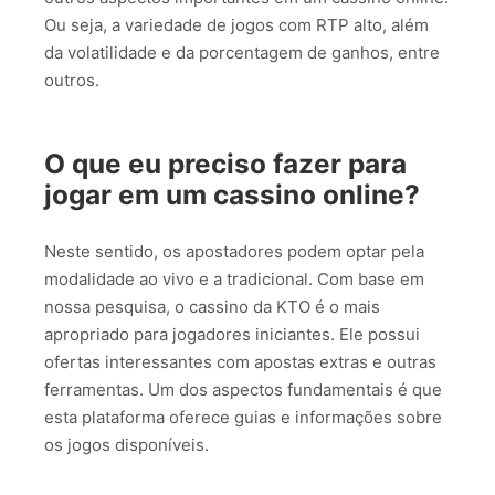
Ou seja, a variedade de jogos com RTP alto, além
da volatilidade e da porcentagem de ganhos, entre
outros.
O que eu preciso fazer para
jogar em um cassino online?
Neste sentido, os apostadores podem optar pela
modalidade ao vivo e a tradicional. Com base em
nossa pesquisa, o cassino da KTO é o mais
apropriado para jogadores iniciantes. Ele possui
ofertas interessantes com apostas extras e outras
ferramentas. Um dos aspectos fundamentais é que
esta plataforma oferece guias e informações sobre
os jogos disponíveis.