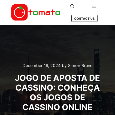
Main men
Search
CONTACT US
December 16, 2024
by
Simon Bruno
JOGO DE APOSTA DE
CASSINO: CONHEÇA
OS JOGOS DE
CASSINO ONLINE