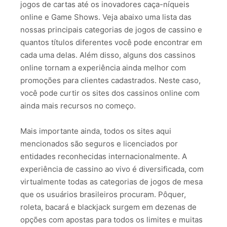
jogos de cartas até os inovadores caça-níqueis
online e Game Shows. Veja abaixo uma lista das
nossas principais categorias de jogos de cassino e
quantos títulos diferentes você pode encontrar em
cada uma delas. Além disso, alguns dos cassinos
online tornam a experiência ainda melhor com
promoções para clientes cadastrados. Neste caso,
você pode curtir os sites dos cassinos online com
ainda mais recursos no começo.
Mais importante ainda, todos os sites aqui
mencionados são seguros e licenciados por
entidades reconhecidas internacionalmente. A
experiência de cassino ao vivo é diversificada, com
virtualmente todas as categorias de jogos de mesa
que os usuários brasileiros procuram. Pôquer,
roleta, bacará e blackjack surgem em dezenas de
opções com apostas para todos os limites e muitas