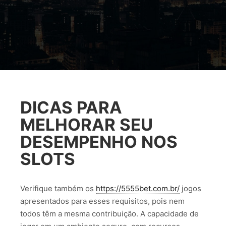
DICAS PARA
MELHORAR SEU
DESEMPENHO NOS
SLOTS
Verifique também os
https://5555bet.com.br/
jogos
apresentados para esses requisitos, pois nem
todos têm a mesma contribuição. A capacidade de