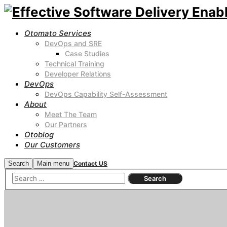
Otomato Services
DevOps and SRE
Case Studies
Technical Training
Developer Relations
DevOps
DevOps Capability Self-Assessment
About
Meet The Team
Our Partners
Otoblog
Our Customers
Search
Main menu
Contact US