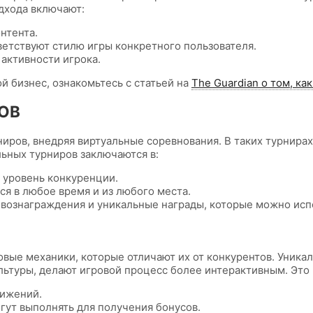
дхода включают:
нтента.
етствуют стилю игры конкретного пользователя.
активности игрока.
й бизнес, ознакомьтесь с статьей на
The Guardian о том, к
ОВ
иров, внедряя виртуальные соревнования. В таких турнирах 
ьных турниров заключаются в:
и уровень конкуренции.
я в любое время и из любого места.
 вознаграждения и уникальные награды, которые можно исп
ровые механики, которые отличают их от конкурентов. Уник
льтуры, делают игровой процесс более интерактивным. Это 
тижений.
гут выполнять для получения бонусов.