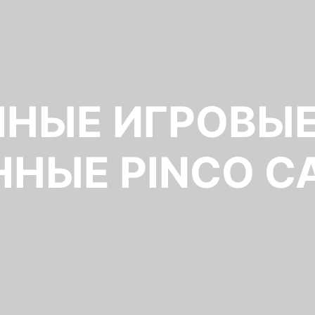
НЫЕ ИГРОВЫЕ
НЫЕ PINCO C