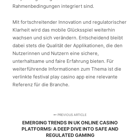
Rahmenbedingungen integriert sind.
Mit fortschreitender Innovation und regulatorischer
Klarheit wird das mobile Glücksspiel weiterhin
wachsen und sich verändern. Entscheidend bleibt
dabei stets die Qualität der Applikationen, die den
Nutzerinnen und Nutzern eine sichere,
unterhaltsame und faire Erfahrung bieten. Für
weiterführende Informationen zum Thema ist die
verlinkte festival play casino app eine relevante
Referenz für die Branche.
PREVIOUS ARTICLE
EMERGING TRENDS IN UK ONLINE CASINO
PLATFORMS: A DEEP DIVE INTO SAFE AND
REGULATED GAMING