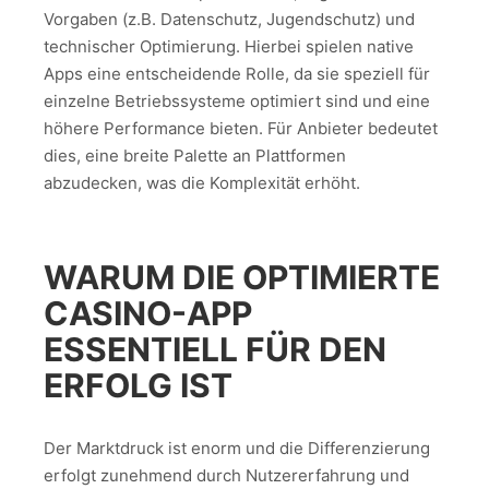
Vorgaben (z.B. Datenschutz, Jugendschutz) und
technischer Optimierung. Hierbei spielen native
Apps eine entscheidende Rolle, da sie speziell für
einzelne Betriebssysteme optimiert sind und eine
höhere Performance bieten. Für Anbieter bedeutet
dies, eine breite Palette an Plattformen
abzudecken, was die Komplexität erhöht.
WARUM DIE OPTIMIERTE
CASINO-APP
ESSENTIELL FÜR DEN
ERFOLG IST
Der Marktdruck ist enorm und die Differenzierung
erfolgt zunehmend durch Nutzererfahrung und