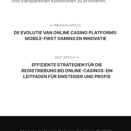
und transparenten Konditionen zu profitieren.
PREVIOUS ARTICLE
DE EVOLUTIE VAN ONLINE CASINO PLATFORMS:
MOBILE-FIRST GAMING EN INNOVATIE
NEXT ARTICLE
EFFIZIENTE STRATEGIEN FÜR DIE
REGISTRIERUNG BEI ONLINE-CASINOS: EIN
LEITFADEN FÜR EINSTEIGER UND PROFIS