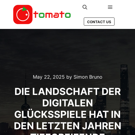
Main men
Search
CONTACT US
May 22, 2025
by
Simon Bruno
DIE LANDSCHAFT DER
DIGITALEN
GLÜCKSSPIELE HAT IN
DEN LETZTEN JAHREN