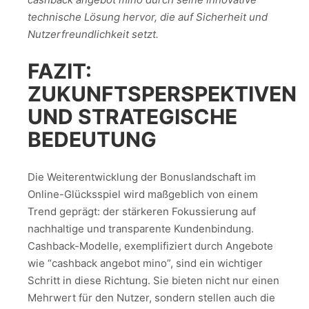
technische Lösung hervor, die auf Sicherheit und
Nutzerfreundlichkeit setzt.
FAZIT:
ZUKUNFTSPERSPEKTIVEN
UND STRATEGISCHE
BEDEUTUNG
Die Weiterentwicklung der Bonuslandschaft im
Online-Glücksspiel wird maßgeblich von einem
Trend geprägt: der stärkeren Fokussierung auf
nachhaltige und transparente Kundenbindung.
Cashback-Modelle, exemplifiziert durch Angebote
wie “cashback angebot mino”, sind ein wichtiger
Schritt in diese Richtung. Sie bieten nicht nur einen
Mehrwert für den Nutzer, sondern stellen auch die