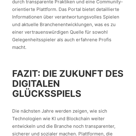
durch transparente Praktiken und eine Community-
orientierte Plattform. Das Portal bietet detaillierte
Informationen über verantwortungsvolles Spielen
und aktuelle Branchenentwicklungen, was es zu
einer vertrauenswürdigen Quelle für sowohl
Gelegenheitsspieler als auch erfahrene Profis
macht.
FAZIT: DIE ZUKUNFT DES
DIGITALEN
GLÜCKSSPIELS
Die nächsten Jahre werden zeigen, wie sich
Technologien wie KI und Blockchain weiter
entwickeln und die Branche noch transparenter,
sicherer und sozialer machen. Plattformen, die