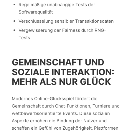
Regelmäßige unabhängige Tests der
Softwarequalität
Verschlüsselung sensibler Transaktionsdaten
Vergewisserung der Fairness durch RNG-
Tests
GEMEINSCHAFT UND
SOZIALE INTERAKTION:
MEHR ALS NUR GLÜCK
Modernes Online-Glücksspiel fördert die
Gemeinschaft durch Chat-Funktionen, Turniere und
wettbewerbsorientierte Events. Diese sozialen
Aspekte erhöhen die Bindung der Nutzer und
schaffen ein Gefühl von Zugehörigkeit. Plattformen