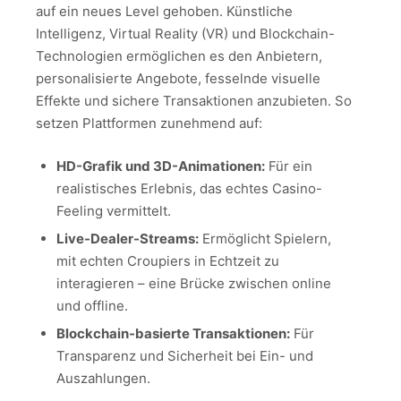
auf ein neues Level gehoben. Künstliche
Intelligenz, Virtual Reality (VR) und Blockchain-
Technologien ermöglichen es den Anbietern,
personalisierte Angebote, fesselnde visuelle
Effekte und sichere Transaktionen anzubieten. So
setzen Plattformen zunehmend auf:
HD-Grafik und 3D-Animationen:
Für ein
realistisches Erlebnis, das echtes Casino-
Feeling vermittelt.
Live-Dealer-Streams:
Ermöglicht Spielern,
mit echten Croupiers in Echtzeit zu
interagieren – eine Brücke zwischen online
und offline.
Blockchain-basierte Transaktionen:
Für
Transparenz und Sicherheit bei Ein- und
Auszahlungen.