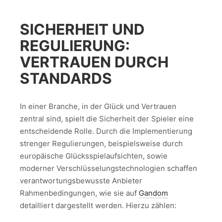
SICHERHEIT UND
REGULIERUNG:
VERTRAUEN DURCH
STANDARDS
In einer Branche, in der Glück und Vertrauen
zentral sind, spielt die Sicherheit der Spieler eine
entscheidende Rolle. Durch die Implementierung
strenger Regulierungen, beispielsweise durch
europäische Glücksspielaufsichten, sowie
moderner Verschlüsselungstechnologien schaffen
verantwortungsbewusste Anbieter
Rahmenbedingungen, wie sie auf
Gandom
detailliert dargestellt werden. Hierzu zählen: