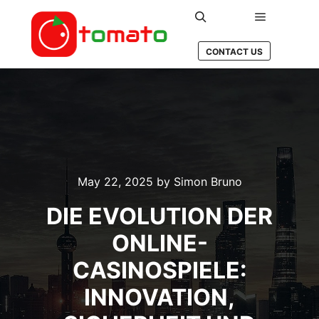
Main men
Search
CONTACT US
May 22, 2025
by
Simon Bruno
DIE EVOLUTION DER
ONLINE-
CASINOSPIELE:
INNOVATION,