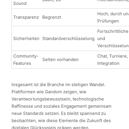
Sound
Hoch, durch u
Transparenz
Begrenzt
Prüfungen
Fortschrittlich
Sicherheiten
Standardverschlüsselung
und
Verschlüsselun
Community-
Chat, Turniere,
Selten vorhanden
Features
Integration
Insgesamt ist die Branche im stetigen Wandel.
Plattformen wie Gandom zeigen, wie
Verantwortungsbewusstsein, technologische
Raffinesse und soziales Engagement gemeinsam
neue Standards setzen. Es bleibt spannend zu
beobachten, wie diese Elemente die Zukunft des
digitalen Glücksspiels prägen werden.