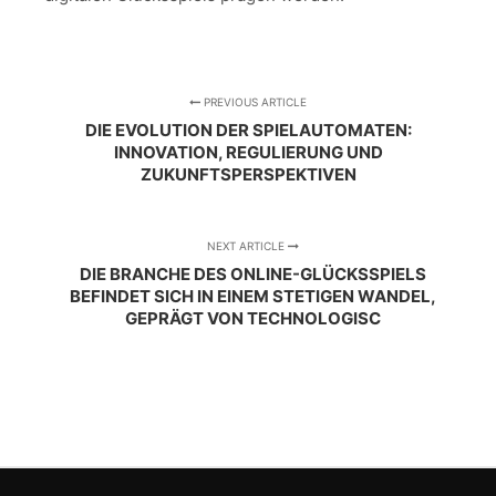
PREVIOUS ARTICLE
DIE EVOLUTION DER SPIELAUTOMATEN:
INNOVATION, REGULIERUNG UND
ZUKUNFTSPERSPEKTIVEN
NEXT ARTICLE
DIE BRANCHE DES ONLINE-GLÜCKSSPIELS
BEFINDET SICH IN EINEM STETIGEN WANDEL,
GEPRÄGT VON TECHNOLOGISC