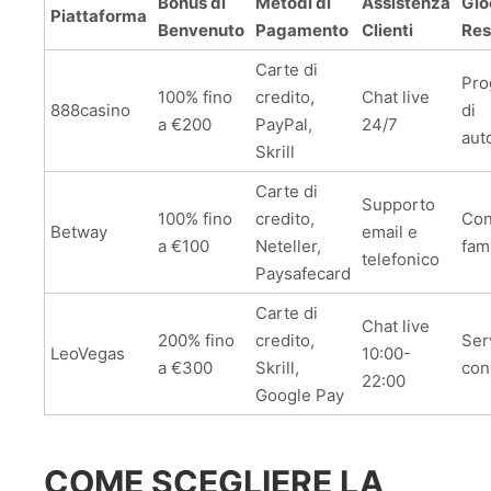
Bonus di
Metodi di
Assistenza
Gio
Piattaforma
Benvenuto
Pagamento
Clienti
Res
Carte di
Pr
100% fino
credito,
Chat live
888casino
di
a €200
PayPal,
24/7
aut
Skrill
Carte di
Supporto
100% fino
credito,
Con
Betway
email e
a €100
Neteller,
fami
telefonico
Paysafecard
Carte di
Chat live
200% fino
credito,
Serv
LeoVegas
10:00-
a €300
Skrill,
con
22:00
Google Pay
COME SCEGLIERE LA