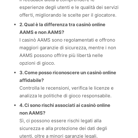
esperienze degli utenti e le qualità dei servizi
offerti, migliorando le scelte per il giocatore.
2. Qual è la differenza tra casinò online
AAMS e non AAMS?
I casinò AAMS sono regolamentati e offrono
maggiori garanzie di sicurezza, mentre i non
AAMS possono offrire più libertà nelle
opzioni di gioco.
3. Come posso riconoscere un casinò online
affidabile?
Controlla le recensioni, verifica le licenze e
analizza le politiche di gioco responsabile.
4. Ci sono rischi associati ai casinò online
non AAMS?
Sì, ci possono essere rischi legati alla
sicurezza e alla protezione dei dati degli
utenti, oltre a minori garanzie legali.