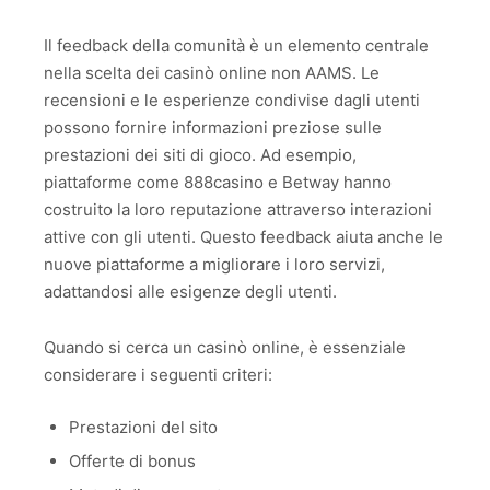
Il feedback della comunità è un elemento centrale
nella scelta dei casinò online non AAMS. Le
recensioni e le esperienze condivise dagli utenti
possono fornire informazioni preziose sulle
prestazioni dei siti di gioco. Ad esempio,
piattaforme come 888casino e Betway hanno
costruito la loro reputazione attraverso interazioni
attive con gli utenti. Questo feedback aiuta anche le
nuove piattaforme a migliorare i loro servizi,
adattandosi alle esigenze degli utenti.
Quando si cerca un casinò online, è essenziale
considerare i seguenti criteri:
Prestazioni del sito
Offerte di bonus