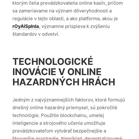
ktorým čelia prevádzkovatelia online kasín, pričom
sa zameriavame na význam dôveryhodnosti a
regulácie v tejto oblasti, a ako platforma, akou je
rOyAlSpInIa
, významne prispieva k zvýšeniu
štandardov v odvetví.
TECHNOLOGICKÉ
INOVÁCIE V ONLINE
HAZARDNÝCH HRÁCH
Jedným z najvýznamnejších faktorov, ktoré formujú
dnešný online hazardný priemysel, sú pokročilé
technológie. Použitie blockchainu, umelej
inteligencie a strojového učenia umožňuje
prevádzkovateľom vytvárať bezpečnejšie a
férovejšie prostredie. Napríklad, decentralizované