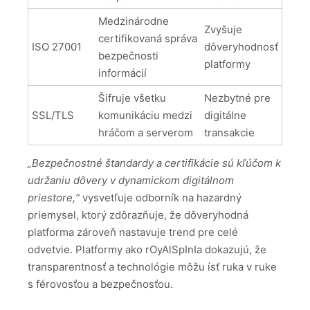
Medzinárodne
Zvyšuje
certifikovaná správa
ISO 27001
dôveryhodnosť
bezpečnosti
platformy
informácií
Šifruje všetku
Nezbytné pre
SSL/TLS
komunikáciu medzi
digitálne
hráčom a serverom
transakcie
„Bezpečnostné štandardy a certifikácie sú kľúčom k
udržaniu dôvery v dynamickom digitálnom
priestore,“
vysvetľuje odborník na hazardný
priemysel, ktorý zdôrazňuje, že dôveryhodná
platforma zároveň nastavuje trend pre celé
odvetvie. Platformy ako rOyAlSpInIa dokazujú, že
transparentnosť a technológie môžu ísť ruka v ruke
s férovosťou a bezpečnosťou.