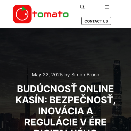
Main men
Search
CONTACT US
May 22, 2025
by
Simon Bruno
BUDÚCNOSŤ ONLINE
KASÍN: BEZPEČNOSŤ,
INOVÁCIA A
REGULÁCIE V ÉRE