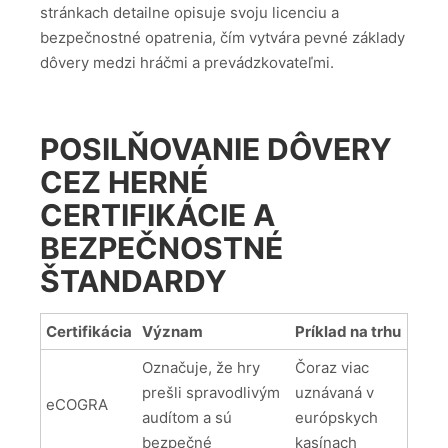
stránkach detailne opisuje svoju licenciu a
bezpečnostné opatrenia, čím vytvára pevné základy
dôvery medzi hráčmi a prevádzkovateľmi.
POSILŇOVANIE DÔVERY
CEZ HERNÉ
CERTIFIKÁCIE A
BEZPEČNOSTNÉ
ŠTANDARDY
Certifikácia
Význam
Príklad na trhu
Označuje, že hry
Čoraz viac
prešli spravodlivým
uznávaná v
eCOGRA
audítom a sú
európskych
bezpečné
kasínach