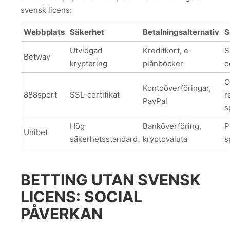
svensk licens:
Webbplats
Säkerhet
Betalningsalternativ
S
Utvidgad
Kreditkort, e-
S
Betway
kryptering
plånböcker
o
O
Kontoöverföringar,
888sport
SSL-certifikat
r
PayPal
s
Hög
Banköverföring,
P
Unibet
säkerhetsstandard
kryptovaluta
s
BETTING UTAN SVENSK
LICENS: SOCIAL
PÅVERKAN