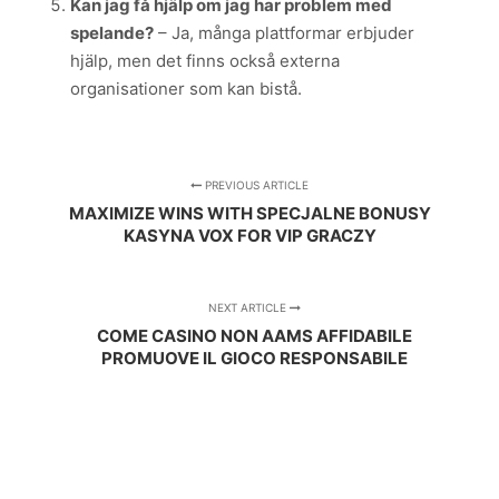
Kan jag få hjälp om jag har problem med
spelande?
– Ja, många plattformar erbjuder
hjälp, men det finns också externa
organisationer som kan bistå.
PREVIOUS ARTICLE
MAXIMIZE WINS WITH SPECJALNE BONUSY
KASYNA VOX FOR VIP GRACZY
NEXT ARTICLE
COME CASINO NON AAMS AFFIDABILE
PROMUOVE IL GIOCO RESPONSABILE