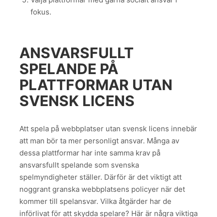
fokus.
ANSVARSFULLT
SPELANDE PÅ
PLATTFORMAR UTAN
SVENSK LICENS
Att spela på webbplatser utan svensk licens innebär
att man bör ta mer personligt ansvar. Många av
dessa plattformar har inte samma krav på
ansvarsfullt spelande som svenska
spelmyndigheter ställer. Därför är det viktigt att
noggrant granska webbplatsens policyer när det
kommer till spelansvar. Vilka åtgärder har de
införlivat för att skydda spelare? Här är några viktiga