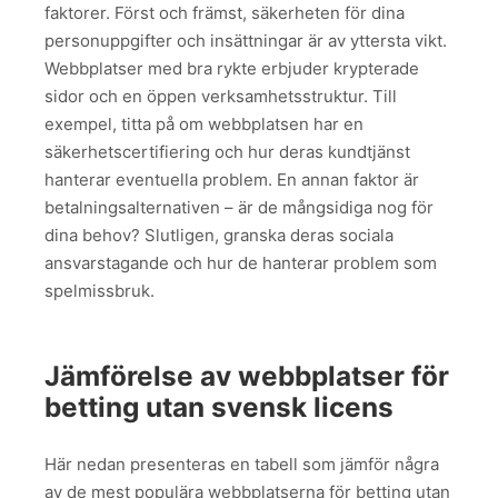
faktorer. Först och främst, säkerheten för dina
personuppgifter och insättningar är av yttersta vikt.
Webbplatser med bra rykte erbjuder krypterade
sidor och en öppen verksamhetsstruktur. Till
exempel, titta på om webbplatsen har en
säkerhetscertifiering och hur deras kundtjänst
hanterar eventuella problem. En annan faktor är
betalningsalternativen – är de mångsidiga nog för
dina behov? Slutligen, granska deras sociala
ansvarstagande och hur de hanterar problem som
spelmissbruk.
Jämförelse av webbplatser för
betting utan svensk licens
Här nedan presenteras en tabell som jämför några
av de mest populära webbplatserna för betting utan