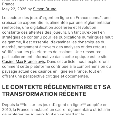
France
May 22, 2025
by
Simon Bruno
Le secteur des jeux d’argent en ligne en France connaît une
croissance exponentielle, alimentée par une réglementation
renforcée, une digitalisation accélérée et l’évolution
constante des attentes des joueurs. En tant qu’expert en
stratégies de contenu pour les publications numériques haut
de gamme, il est essentiel d’examiner les dynamiques du
marché, notamment à travers des analyses et des retours
vérifiés sur les plateformes de casinos. Une ressource
particulièrement informative dans cette optique est le site
Casino Max France avis
. Dans cet article, nous explorerons
comment cette plateforme contribue à la compréhension du
paysage actuel des casinos en ligne en France, tout en
offrant une perspective critique et documentée.
LE CONTEXTE RÉGLEMENTAIRE ET SA
TRANSFORMATION RÉCENTE
Depuis la **loi sur les jeux d’argent en ligne** adoptée en
2010, la France a instauré un cadre réglementaire strict afin
de protéger les joueurs tout en permettant le