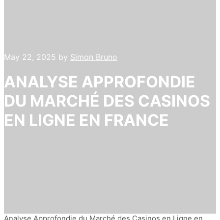
May 22, 2025
by
Simon Bruno
ANALYSE APPROFONDIE
DU MARCHÉ DES CASINOS
EN LIGNE EN FRANCE
Analyse Approfondie du Marché des Casinos en Ligne en