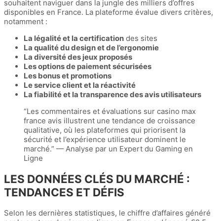
souhaitent naviguer dans la jungle des milliers d’offres
disponibles en France. La plateforme évalue divers critères,
notamment :
La légalité et la certification
des sites
La qualité du design et de l’ergonomie
La diversité des jeux proposés
Les options de paiement sécurisées
Les bonus et promotions
Le service client et la réactivité
La fiabilité et la transparence des avis utilisateurs
“Les commentaires et évaluations sur casino max
france avis illustrent une tendance de croissance
qualitative, où les plateformes qui priorisent la
sécurité et l’expérience utilisateur dominent le
marché.” — Analyse par un Expert du Gaming en
Ligne
LES DONNÉES CLÉS DU MARCHÉ :
TENDANCES ET DÉFIS
Selon les dernières statistiques, le chiffre d’affaires généré