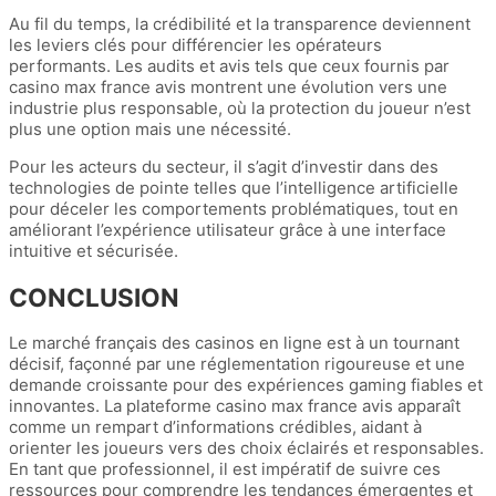
Au fil du temps, la crédibilité et la transparence deviennent
les leviers clés pour différencier les opérateurs
performants. Les audits et avis tels que ceux fournis par
casino max france avis montrent une évolution vers une
industrie plus responsable, où la protection du joueur n’est
plus une option mais une nécessité.
Pour les acteurs du secteur, il s’agit d’investir dans des
technologies de pointe telles que l’intelligence artificielle
pour déceler les comportements problématiques, tout en
améliorant l’expérience utilisateur grâce à une interface
intuitive et sécurisée.
CONCLUSION
Le marché français des casinos en ligne est à un tournant
décisif, façonné par une réglementation rigoureuse et une
demande croissante pour des expériences gaming fiables et
innovantes. La plateforme casino max france avis apparaît
comme un rempart d’informations crédibles, aidant à
orienter les joueurs vers des choix éclairés et responsables.
En tant que professionnel, il est impératif de suivre ces
ressources pour comprendre les tendances émergentes et