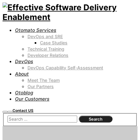
Otomato Services
DevOps and SRE
Case Studies
Technical Training
Developer Relations
DevOps
DevOps Capability Self-Assessment
About
Meet The Team
Our Partners
Otoblog
Our Customers
Contact US
Search
Main
menu