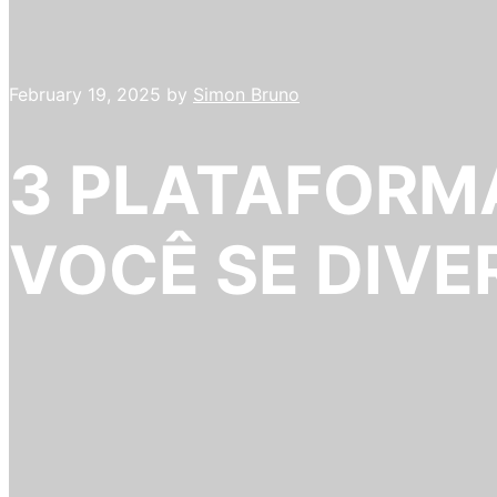
February 19, 2025
by
Simon Bruno
3 PLATAFORMA
VOCÊ SE DIVE