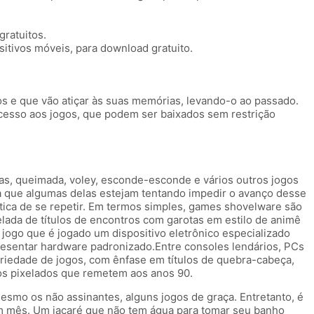
ratuitos.
sitivos móveis, para download gratuito.
os e que vão atiçar às suas memórias, levando-o ao passado.
acesso aos jogos, que podem ser baixados sem restrição
idas, queimada, voley, esconde-esconde e vários outros jogos
a que algumas delas estejam tentando impedir o avanço desse
ática de se repetir. Em termos simples, games shovelware são
ada de títulos de encontros com garotas em estilo de animê
ogo que é jogado um dispositivo eletrônico especializado
esentar hardware padronizado.Entre consoles lendários, PCs
iedade de jogos, com ênfase em títulos de quebra-cabeça,
cos pixelados que remetem aos anos 90.
mesmo os não assinantes, alguns jogos de graça. Entretanto, é
um mês. Um jacaré que não tem água para tomar seu banho