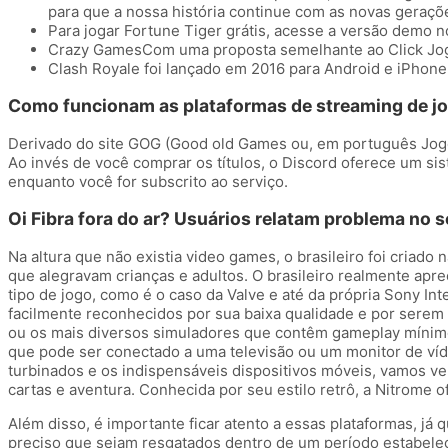
para que a nossa história continue com as novas geraçõ
Para jogar Fortune Tiger grátis, acesse a versão demo 
Crazy GamesCom uma proposta semelhante ao Click Jogo
Clash Royale foi lançado em 2016 para Android e iPhone 
Como funcionam as plataformas de streaming de j
Derivado do site GOG (Good old Games ou, em português Jogos
Ao invés de você comprar os títulos, o Discord oferece um si
enquanto você for subscrito ao serviço.
Oi Fibra fora do ar? Usuários relatam problema no s
Na altura que não existia video games, o brasileiro foi criad
que alegravam crianças e adultos. O brasileiro realmente a
tipo de jogo, como é o caso da Valve e até da própria Sony In
facilmente reconhecidos por sua baixa qualidade e por serem
ou os mais diversos simuladores que contêm gameplay mínimo 
que pode ser conectado a uma televisão ou um monitor de ví
turbinados e os indispensáveis dispositivos móveis, vamos 
cartas e aventura. Conhecida por seu estilo retrô, a Nitrome
Além disso, é importante ficar atento a essas plataformas, já
preciso que sejam resgatados dentro de um período estabelec