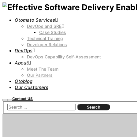
Otomato Services
DevOps and SRE
Case Studies
Technical Training
Developer Relations
DevOps
DevOps Capability Self-Assessment
About
Meet The Team
Our Partners
Otoblog
Our Customers
Contact US
Search
Main
menu