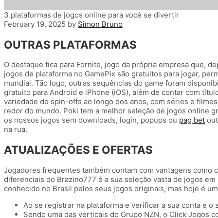
3 plataformas de jogos online para você se divertir
February 19, 2025
by
Simon Bruno
OUTRAS PLATAFORMAS
O destaque fica para Fornite, jogo da própria empresa que, d
jogos de plataforma no GamePix são gratuitos para jogar, perm
mundial. Tão logo, outras sequências do game foram disponib
gratuito para Android e iPhone (iOS), além de contar com tít
variedade de spin-offs ao longo dos anos, com séries e filmes
redor do mundo. Poki tem a melhor seleção de jogos online gr
os nossos jogos sem downloads, login, popups ou
pag bet
out
na rua.
ATUALIZAÇÕES E OFERTAS
Jogadores frequentes também contam com vantagens como cash
diferenciais do Brazino777 é a sua seleção vasta de jogos em p
conhecido no Brasil pelos seus jogos originais, mas hoje é u
Ao se registrar na plataforma e verificar a sua conta e o
Sendo uma das verticais do Grupo NZN, o Click Jogos co