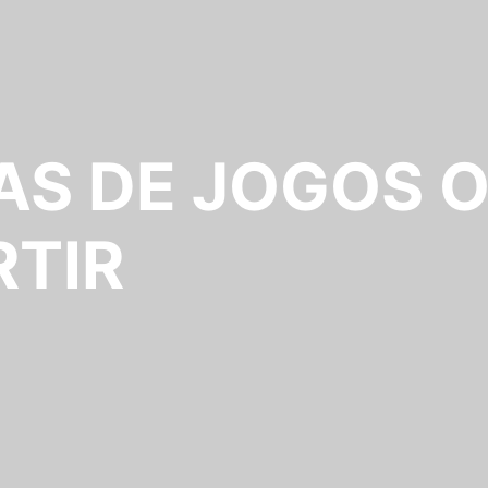
S DE JOGOS O
RTIR